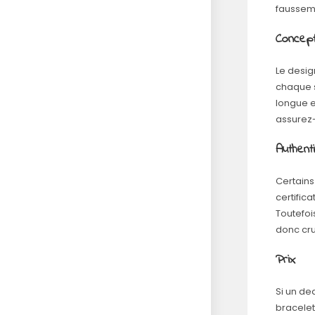
fausseme
Concept
Le desig
chaque s
longue e
assurez-
Authenti
Certains
certifica
Toutefois
donc cru
Prix
Si un dea
bracelet