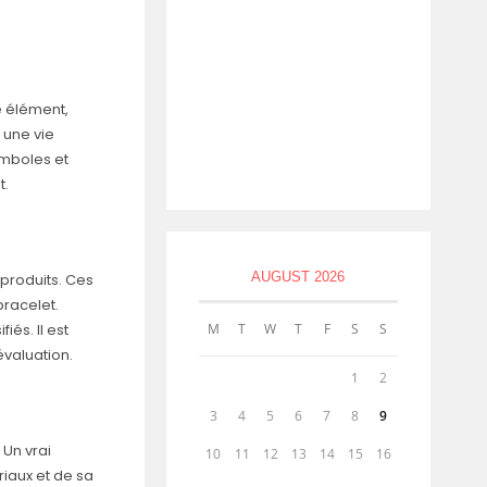
e élément,
 une vie
ymboles et
t.
AUGUST 2026
 produits. Ces
bracelet.
iés. Il est
M
T
W
T
F
S
S
valuation.
1
2
3
4
5
6
7
8
9
 Un vrai
10
11
12
13
14
15
16
riaux et de sa