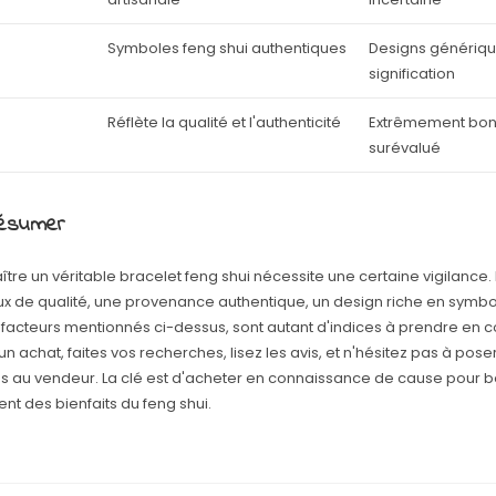
Symboles feng shui authentiques
Designs génériqu
signification
Réflète la qualité et l'authenticité
Extrêmement bon
surévalué
résumer
tre un véritable bracelet feng shui nécessite une certaine vigilance.
x de qualité, une provenance authentique, un design riche en symbol
 facteurs mentionnés ci-dessus, sont autant d'indices à prendre en 
 un achat, faites vos recherches, lisez les avis, et n'hésitez pas à pose
s au vendeur. La clé est d'acheter en connaissance de cause pour b
nt des bienfaits du feng shui.