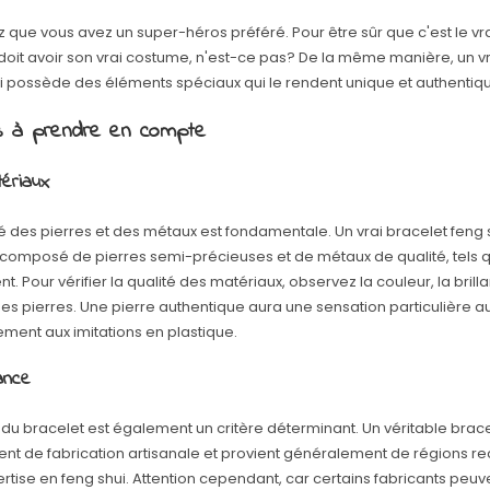
 que vous avez un super-héros préféré. Pour être sûr que c'est le vr
l doit avoir son vrai costume, n'est-ce pas? De la même manière, un v
i possède des éléments spéciaux qui le rendent unique et authentiq
s à prendre en compte
ériaux
té des pierres et des métaux est fondamentale. Un vrai bracelet feng 
composé de pierres semi-précieuses et de métaux de qualité, tels q
nt. Pour vérifier la qualité des matériaux, observez la couleur, la brilla
des pierres. Une pierre authentique aura une sensation particulière a
ement aux imitations en plastique.
ance
e du bracelet est également un critère déterminant. Un véritable brace
ent de fabrication artisanale et provient généralement de régions 
ertise en feng shui. Attention cependant, car certains fabricants peu