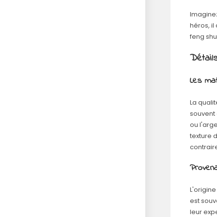
Imaginez
héros, i
feng shu
Détail
Les mat
La quali
souvent 
ou l'arge
texture 
contrair
Proven
L'origin
est souv
leur exp