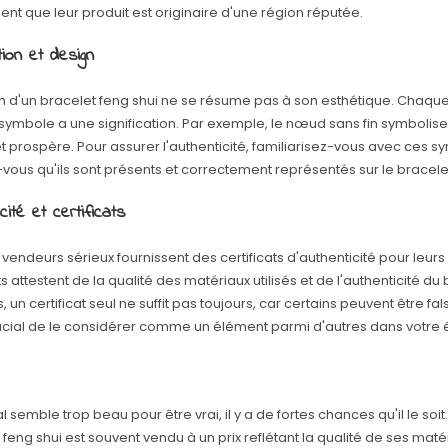
nt que leur produit est originaire d'une région réputée.
ion et design
n d'un bracelet feng shui ne se résume pas à son esthétique. Chaqu
ymbole a une signification. Par exemple, le nœud sans fin symbolise
t prospère. Pour assurer l'authenticité, familiarisez-vous avec ces s
vous qu'ils sont présents et correctement représentés sur le bracele
cité et certificats
 vendeurs sérieux fournissent des certificats d'authenticité pour leurs
ts attestent de la qualité des matériaux utilisés et de l'authenticité du 
, un certificat seul ne suffit pas toujours, car certains peuvent être falsif
cial de le considérer comme un élément parmi d'autres dans votre é
l semble trop beau pour être vrai, il y a de fortes chances qu'il le soit.
 feng shui est souvent vendu à un prix reflétant la qualité de ses maté