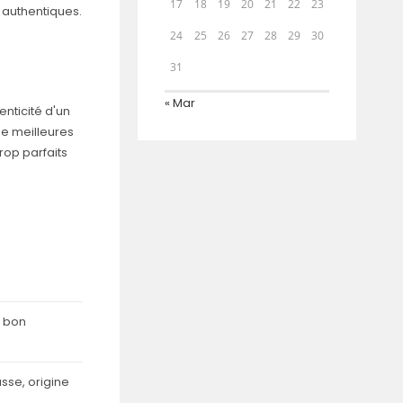
17
18
19
20
21
22
23
t authentiques.
24
25
26
27
28
29
30
31
« Mar
enticité d'un
de meilleures
rop parfaits
x bon
sse, origine