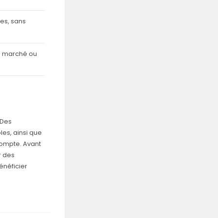
es, sans
 marché ou
 Des
es, ainsi que
compte. Avant
r des
énéficier