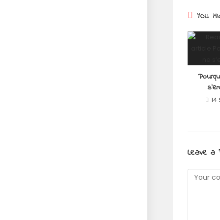
YOU MI
Pourqu
s’e
14
Leave a 