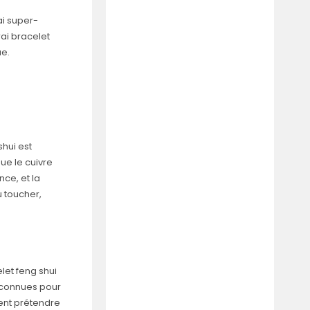
ai super-
rai bracelet
ue.
shui est
ue le cuivre
nce, et la
u toucher,
let feng shui
reconnues pour
vent prétendre