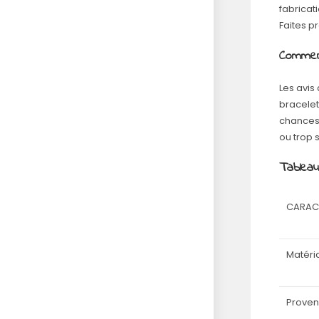
fabricat
Faites p
Comment
Les avis
bracelet
chances 
ou trop s
Tableau
CARAC
Matéri
Prove