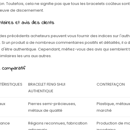
ion. Toutefois, cela ne signifie pas que tous les bracelets coûteux son
reuve de discernement.
aires et avis des clients
 des précédents acheteurs peuvent vous fournir des indices sur l'auth
. Si un produit a de nombreux commentaires positifs et détaillés, il a 
d'être authentique. Cependant, méfiez-vous des avis qui semblent t
imilaires les uns aux autres.
 comparatif
TÉRISTIQUES
BRACELET FENG SHUI
CONTREFAÇON
AUTHENTIQUE
aux
Pierres semi-précieuses,
Plastique, métau
métaux de qualité
marché
nance
Régions reconnues, fabrication
Production de ma
artisanale
incertaine