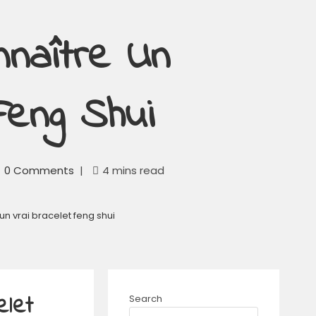
naître Un
Feng Shui
0 Comments
4 mins read
 vrai bracelet feng shui
elet
Search