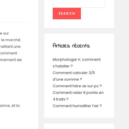
SEARCH
e sur
r le marché.
Articles récents
mettant une
is comment
Morphologie V, comment
leinement de
s’habiller ?
Comment calculer 3/5
d’une somme ?
Comment faire œ sur pc ?
Comment relier 9 points en
4 traits ?
ance, et la
Comment humidifier l’air ?