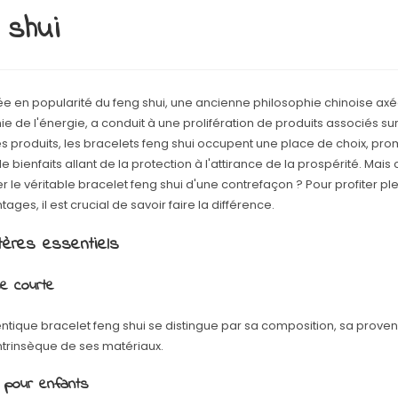
 shui
e en popularité du feng shui, une ancienne philosophie chinoise axé
ie de l'énergie, a conduit à une prolifération de produits associés su
s produits, les bracelets feng shui occupent une place de choix, pro
de bienfaits allant de la protection à l'attirance de la prospérité. Ma
er le véritable bracelet feng shui d'une contrefaçon ? Pour profiter p
ages, il est crucial de savoir faire la différence.
itères essentiels
e courte
ntique bracelet feng shui se distingue par sa composition, sa proven
intrinsèque de ses matériaux.
 pour enfants