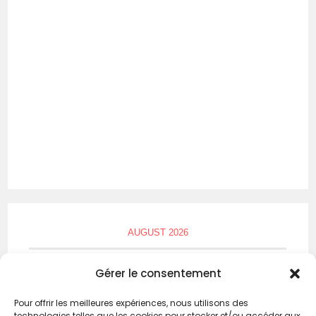
AUGUST 2026
M
T
W
T
F
S
S
Gérer le consentement
1
2
Pour offrir les meilleures expériences, nous utilisons des
technologies telles que les cookies pour stocker et/ou accéder aux