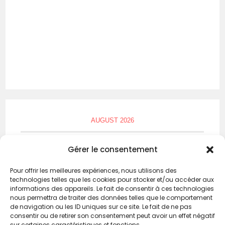
AUGUST 2026
M
T
W
T
F
S
S
Gérer le consentement
1
2
Pour offrir les meilleures expériences, nous utilisons des
technologies telles que les cookies pour stocker et/ou accéder aux
3
4
5
6
7
8
9
informations des appareils. Le fait de consentir à ces technologies
nous permettra de traiter des données telles que le comportement
10
11
12
13
14
15
16
de navigation ou les ID uniques sur ce site. Le fait de ne pas
consentir ou de retirer son consentement peut avoir un effet négatif
17
18
19
20
21
22
23
sur certaines caractéristiques et fonctions.