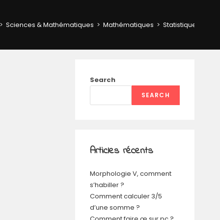
>
Sciences & Mathématiques
>
Mathématiques
>
Statistiques & Pro
Search
SEARCH
Articles récents
Morphologie V, comment
s’habiller ?
Comment calculer 3/5
d’une somme ?
Comment faire œ sur pc ?