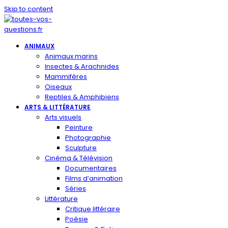
Skip to content
ANIMAUX
Animaux marins
Insectes & Arachnides
Mammifères
Oiseaux
Reptiles & Amphibiens
ARTS & LITTÉRATURE
Arts visuels
Peinture
Photographie
Sculpture
Cinéma & Télévision
Documentaires
Films d’animation
Séries
Littérature
Critique littéraire
Poésie