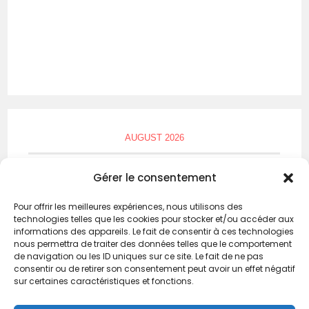
AUGUST 2026
M
T
W
T
F
S
S
Gérer le consentement
1
2
Pour offrir les meilleures expériences, nous utilisons des
technologies telles que les cookies pour stocker et/ou accéder aux
3
4
5
6
7
8
9
informations des appareils. Le fait de consentir à ces technologies
nous permettra de traiter des données telles que le comportement
10
11
12
13
14
15
16
de navigation ou les ID uniques sur ce site. Le fait de ne pas
consentir ou de retirer son consentement peut avoir un effet négatif
17
18
19
20
21
22
23
sur certaines caractéristiques et fonctions.
24
25
26
27
28
29
30