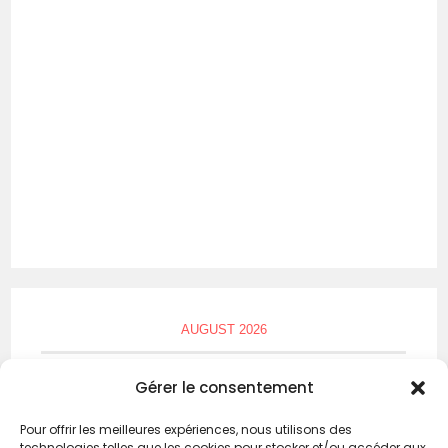
AUGUST 2026
M
T
W
T
F
S
S
Gérer le consentement
1
2
Pour offrir les meilleures expériences, nous utilisons des
technologies telles que les cookies pour stocker et/ou accéder aux