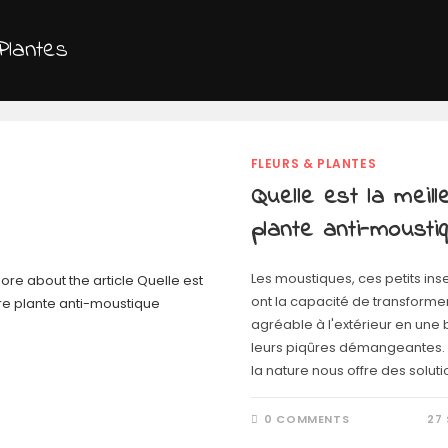
Plantes
FLEURS & PLANTES
Quelle est la meill
plante anti-mousti
Les moustiques, ces petits ins
ont la capacité de transforme
agréable à l'extérieur en une 
leurs piqûres démangeantes.
la nature nous offre des solut
0 COMMENTS
27