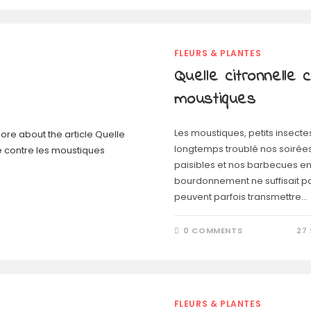
FLEURS & PLANTES
Quelle citronnelle 
moustiques
Les moustiques, petits insectes
longtemps troublé nos soirées 
paisibles et nos barbecues ent
bourdonnement ne suffisait pa
peuvent parfois transmettre…
0 COMMENTS
27
FLEURS & PLANTES