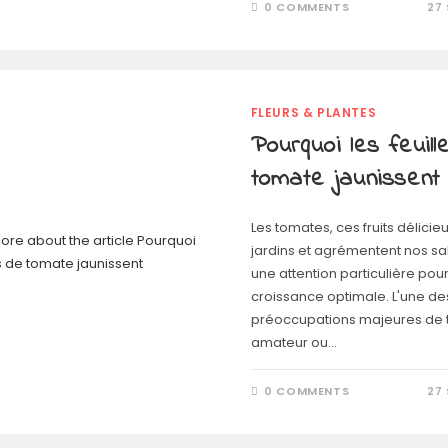
0 COMMENTS
27
FLEURS & PLANTES
Pourquoi les feuil
tomate jaunissent
Les tomates, ces fruits délicie
jardins et agrémentent nos sa
une attention particulière pou
croissance optimale. L'une de
préoccupations majeures de to
amateur ou…
0 COMMENTS
27