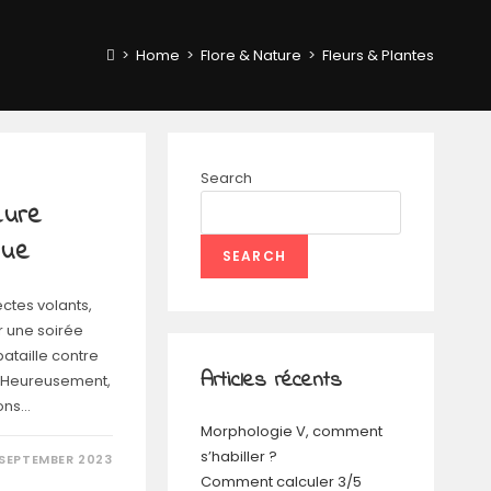
>
Home
>
Flore & Nature
>
Fleurs & Plantes
Search
eure
que
SEARCH
ectes volants,
r une soirée
bataille contre
Articles récents
 Heureusement,
ions…
Morphologie V, comment
s’habiller ?
 SEPTEMBER 2023
Comment calculer 3/5