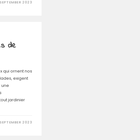
 SEPTEMBER 2023
les de
ux qui ornent nos
lades, exigent
r une
s
ut jardinier
 SEPTEMBER 2023