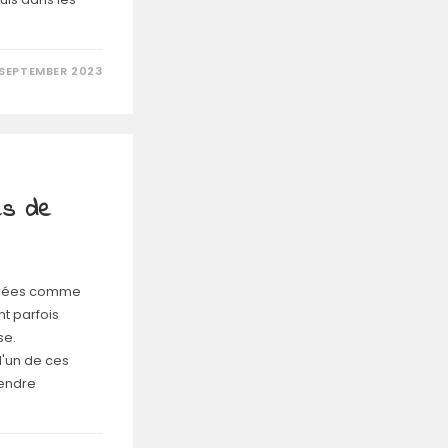
 SEPTEMBER 2023
les de
dérées comme
t parfois
se.
l'un de ces
rendre