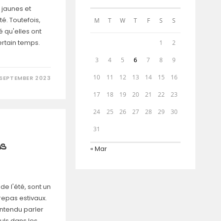
s jaunes et
té. Toutefois,
M
T
W
T
F
S
S
 qu'elles ont
ertain temps.
1
2
3
4
5
6
7
8
9
10
11
12
13
14
15
16
 SEPTEMBER 2023
17
18
19
20
21
22
23
24
25
26
27
28
29
30
31
ns
« Mar
de l'été, sont un
epas estivaux.
ntendu parler
uls dans les