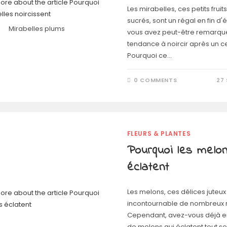
Les mirabelles, ces petits fruit
sucrés, sont un régal en fin d'é
Mirabelles plums
vous avez peut-être remarqué
tendance à noircir après un c
Pourquoi ce…
0 COMMENTS
27
FLEURS & PLANTES
Pourquoi les melo
éclatent
Les melons, ces délices juteux 
incontournable de nombreux r
Cependant, avez-vous déjà e
de melons qui éclatent tout se