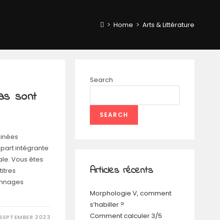
>
Home
>
Arts & Littérature
Search
as sont
SEARCH
sinées
part intégrante
ale. Vous êtes
Articles récents
itres
onnages
Morphologie V, comment
s’habiller ?
Comment calculer 3/5
 SEPTEMBER 2023