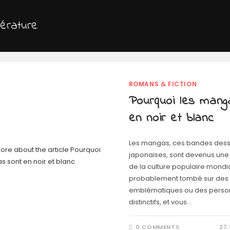
térature
ROMANS & FICTION
Pourquoi les mang
en noir et blanc
Les mangas, ces bandes des
japonaises, sont devenus une 
de la culture populaire mondi
probablement tombé sur des t
emblématiques ou des pers
distinctifs, et vous…
0 COMMENTS
27