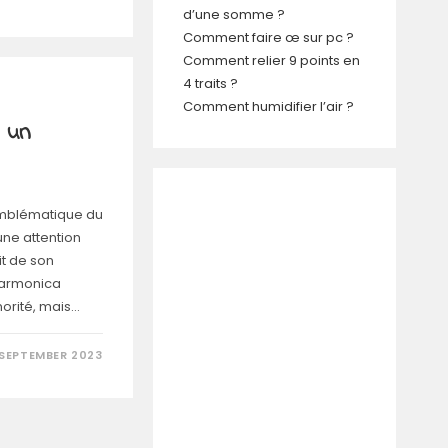
d’une somme ?
Comment faire œ sur pc ?
Comment relier 9 points en
4 traits ?
Comment humidifier l’air ?
 un
emblématique du
une attention
it de son
harmonica
norité, mais…
 SEPTEMBER 2023