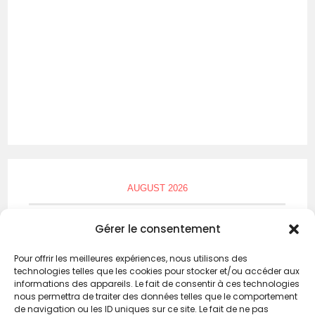
AUGUST 2026
M
T
W
T
F
S
S
Gérer le consentement
1
2
Pour offrir les meilleures expériences, nous utilisons des
technologies telles que les cookies pour stocker et/ou accéder aux
3
4
5
6
7
8
9
informations des appareils. Le fait de consentir à ces technologies
nous permettra de traiter des données telles que le comportement
10
11
12
13
14
15
16
de navigation ou les ID uniques sur ce site. Le fait de ne pas