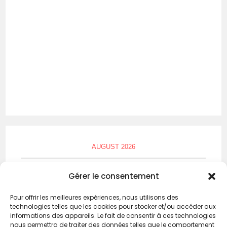
AUGUST 2026
M
T
W
T
F
S
S
Gérer le consentement
1
2
Pour offrir les meilleures expériences, nous utilisons des
technologies telles que les cookies pour stocker et/ou accéder aux
3
4
5
6
7
8
9
informations des appareils. Le fait de consentir à ces technologies
nous permettra de traiter des données telles que le comportement