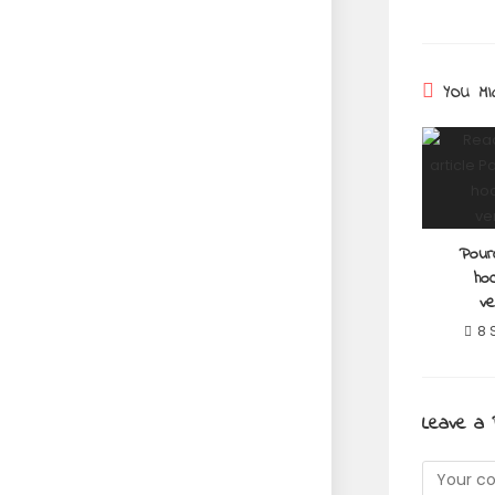
YOU MI
Pour
hoc
ve
8 
Leave a 