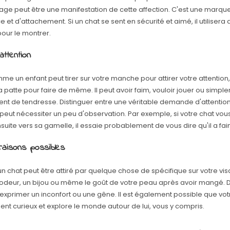
sage peut être une manifestation de cette affection. C'est une marqu
e et d'attachement. Si un chat se sent en sécurité et aimé, il utilisera
 pour le montrer.
'attention
me un enfant peut tirer sur votre manche pour attirer votre attention
 sa patte pour faire de même. Il peut avoir faim, vouloir jouer ou simpl
t de tendresse. Distinguer entre une véritable demande d'attention
peut nécessiter un peu d'observation. Par exemple, si votre chat vou
nsuite vers sa gamelle, il essaie probablement de vous dire qu'il a fai
raisons possibles
 un chat peut être attiré par quelque chose de spécifique sur votre vi
 odeur, un bijou ou même le goût de votre peau après avoir mangé. D'a
 exprimer un inconfort ou une gêne. Il est également possible que votr
nt curieux et explore le monde autour de lui, vous y compris.