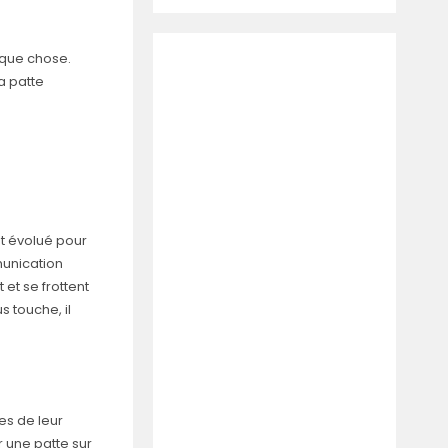
lque chose.
a patte
nt évolué pour
munication
 et se frottent
s touche, il
es de leur
r une patte sur