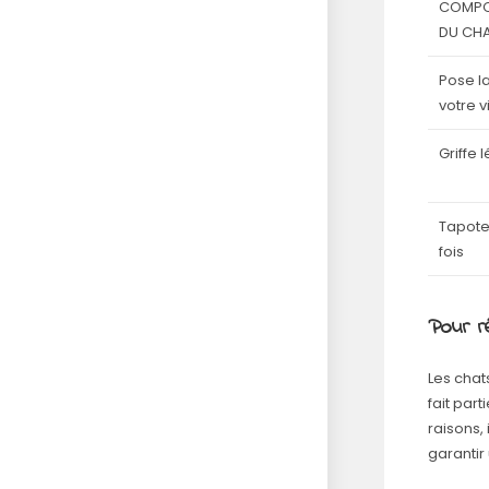
COMPO
DU CH
Pose la
votre 
Griffe
Tapote
fois
Pour 
Les chat
fait part
raisons,
garantir