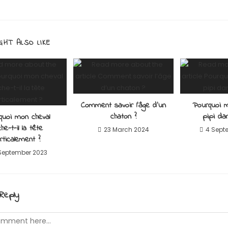
GHT ALSO LIKE
Comment savoir l’âge d’un
Pourquoi m
chaton ?
pipi da
quoi mon cheval
he-t-il la tête
23 March 2024
4 Sept
rticalement ?
September 2023
Reply