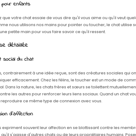
 pour enfants
 que votre chat essaie de vous dire qu'il vous aime ou qu'il veut que
me nous utilisons nos mains pour pointer ou toucher, le chat utilise s
e petite main pour vous faire savoir ce qu'il ressent.
e détaillée
t social du chat
s, contrairement à une idée reçue, sont des créatures sociales qui o
uer efficacement. Chez les félins, le toucher est un mode de com
al. Dans la nature, les chats frères et sœurs se toilettent mutuellement
contre les autres pour renforcer leurs liens sociaux. Quand un chat vou
e reproduire ce même type de connexion avec vous.
ion d'affection
s expriment souvent leur affection en se blottissant contre les membr
", qu'il s'agisse d'autres chats ou de leurs propriétaires humains. Pose