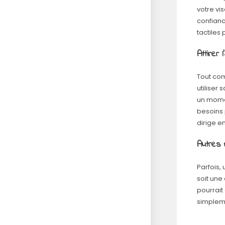
votre vi
confianc
tactiles
Attirer l
Tout com
utiliser
un momen
besoins 
dirige e
Autres 
Parfois,
soit une
pourrait
simpleme