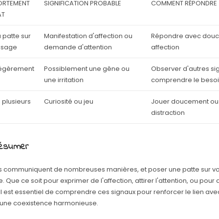
RTEMENT
SIGNIFICATION PROBABLE
COMMENT RÉPONDRE
AT
 patte sur
Manifestation d'affection ou
Répondre avec douc
visage
demande d'attention
affection
 légèrement
Possiblement une gêne ou
Observer d'autres si
une irritation
comprendre le beso
 plusieurs
Curiosité ou jeu
Jouer doucement ou o
distraction
résumer
s communiquent de nombreuses manières, et poser une patte sur vo
ie. Que ce soit pour exprimer de l'affection, attirer l'attention, ou pour
 il est essentiel de comprendre ces signaux pour renforcer le lien avec
 une coexistence harmonieuse.