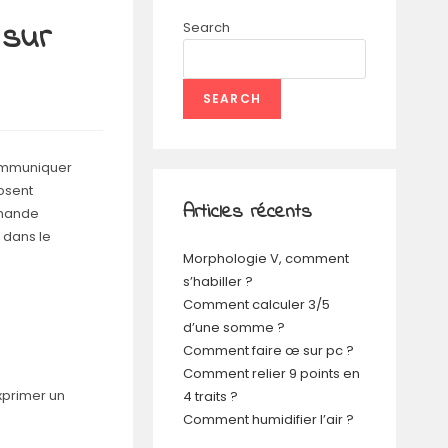
 sur
Search
SEARCH
communiquer
posent
Articles récents
emande
s dans le
Morphologie V, comment
s’habiller ?
Comment calculer 3/5
d’une somme ?
Comment faire œ sur pc ?
Comment relier 9 points en
exprimer un
4 traits ?
Comment humidifier l’air ?