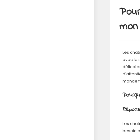
Pour
mon 
Les chat
avec les
délicate
d'attent
monde fa
Pourqu
Répons
Les chats
besoin o