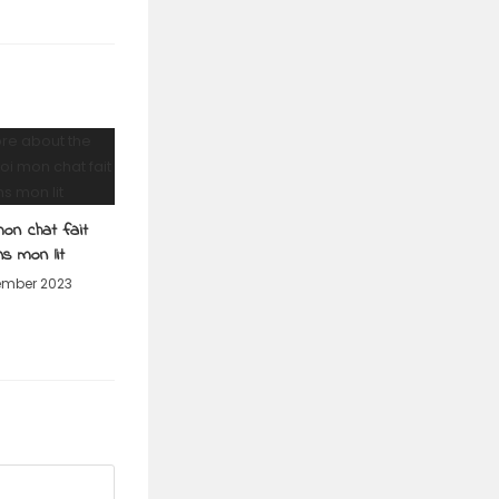
on chat fait
ns mon lit
ember 2023