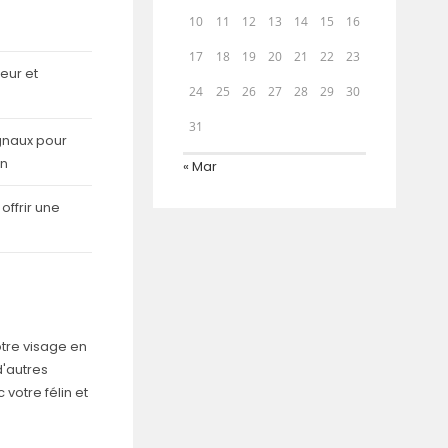
10
11
12
13
14
15
16
17
18
19
20
21
22
23
eur et
24
25
26
27
28
29
30
31
gnaux pour
in
« Mar
ffrir une
tre visage en
 d'autres
 votre félin et