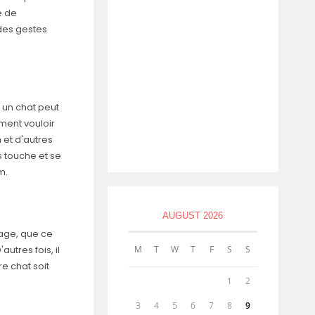
e de
 des gestes
, un chat peut
ement vouloir
 et d'autres
s touche et se
m.
AUGUST 2026
sage, que ce
utres fois, il
M
T
W
T
F
S
S
e chat soit
1
2
3
4
5
6
7
8
9