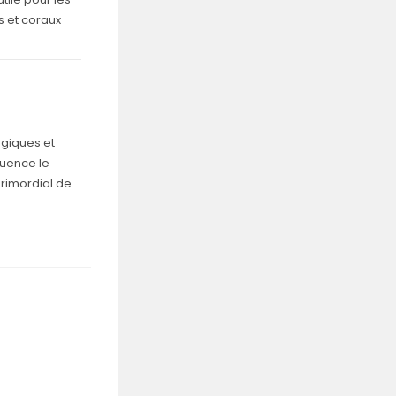
s et coraux
ogiques et
luence le
rimordial de