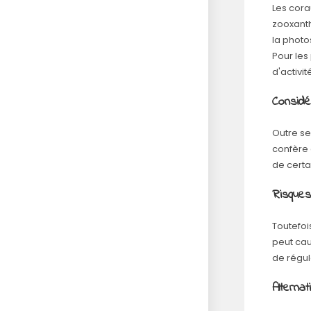
Les cora
zooxanth
la photo
Pour les
d'activit
Considé
Outre se
confère 
de certa
Risques
Toutefoi
peut cau
de régule
Alterna