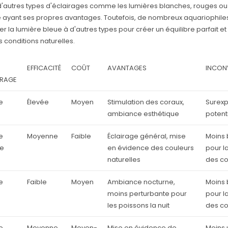
e d'autres types d'éclairages comme les lumières blanches, rouges ou
ayant ses propres avantages. Toutefois, de nombreux aquariophiles
er la lumière bleue à d'autres types pour créer un équilibre parfait et
s conditions naturelles.
EFFICACITÉ
COÛT
AVANTAGES
INCON
IRAGE
e
Élevée
Moyen
Stimulation des coraux,
Surexp
ambiance esthétique
potent
e
Moyenne
Faible
Éclairage général, mise
Moins 
he
en évidence des couleurs
pour l
naturelles
des c
e
Faible
Moyen
Ambiance nocturne,
Moins 
moins perturbante pour
pour l
les poissons la nuit
des c
e
Moyenne
Moyen-
Mise en évidence de
Moins u