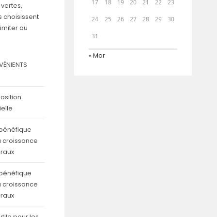
17
18
19
20
21
22
23
 vertes,
 choisissent
24
25
26
27
28
29
30
 imiter au
31
« Mar
VÉNIENTS
osition
ielle
bénéfique
a croissance
oraux
bénéfique
a croissance
oraux
tile pour les