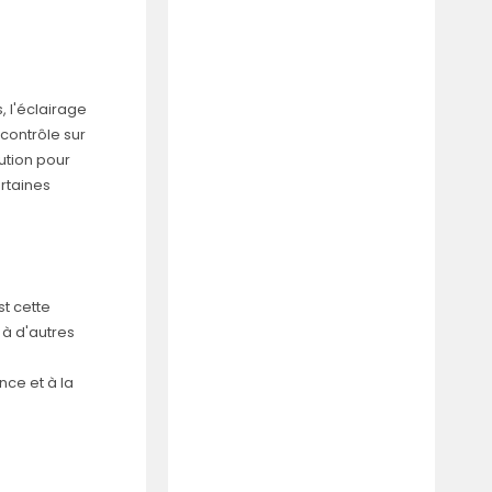
 l'éclairage
 contrôle sur
ution pour
ertaines
st cette
 à d'autres
a
nce et à la