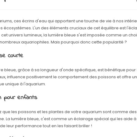
riums, ces écrins d'eau qui apportent une touche de vie à nos intérie
es écosystèmes. L'un des éléments cruciaux de cet équilibre est l'écl
cet univers lumineux, la lumière bleue s'est imposée comme un choix
nombreux aquariophiles. Mais pourquoi donc cette popularité ?
se courte
re bleue, grâce à sa longueur d'onde spécifique, est bénéfique pour
ux, influence positivement le comportement des poissons et offre u
ue unique à l'aquarium.
n pour enfants
 que les poissons et les plantes de votre aquarium sont comme des
e. La lumière bleue, c'est comme un éclairage spécial qui les aide à
de leur performance tout en les faisant briller !