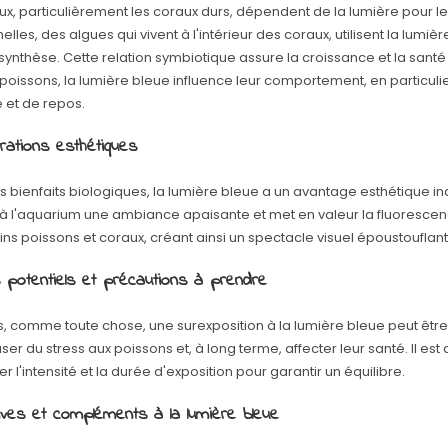
ux, particulièrement les coraux durs, dépendent de la lumière pour leu
elles, des algues qui vivent à l'intérieur des coraux, utilisent la lumiè
synthèse. Cette relation symbiotique assure la croissance et la santé
 poissons, la lumière bleue influence leur comportement, en particuli
é et de repos.
rations esthétiques
s bienfaits biologiques, la lumière bleue a un avantage esthétique ind
à l'aquarium une ambiance apaisante et met en valeur la fluorescen
ins poissons et coraux, créant ainsi un spectacle visuel époustouflant
 potentiels et précautions à prendre
s, comme toute chose, une surexposition à la lumière bleue peut être n
ser du stress aux poissons et, à long terme, affecter leur santé. Il est
r l'intensité et la durée d'exposition pour garantir un équilibre.
tives et compléments à la lumière bleue