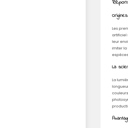
Répons
Origines
Les prem
artifici
leur env
imiter l
espèces
La scie
La lumiè
longueur
couleurs
photosyn
product
Avantag