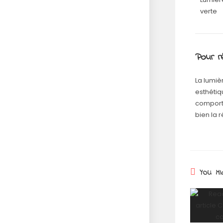
verte
Pour 
La lumiè
esthétiq
comporte
bien la 
YOU MI