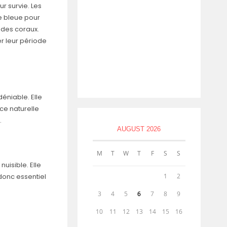
r survie. Les
re bleue pour
 des coraux.
er leur période
éniable. Elle
ce naturelle
.
AUGUST 2026
M
T
W
T
F
S
S
uisible. Elle
 donc essentiel
1
2
3
4
5
6
7
8
9
10
11
12
13
14
15
16