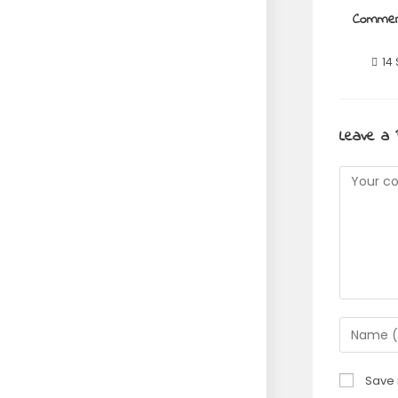
Commen
14
Leave a 
Save 