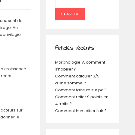
SEARCH
urs, sont de
airage. Au
 privilégié
Articles récents
Morphologie V, comment
 la croissance
s’habiller ?
n rendu
Comment calculer 3/5
d’une somme ?
Comment faire œ sur pc ?
Comment relier 9 points en
4 traits ?
 acteurs sur
Comment humidifier l’air ?
 donner le