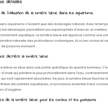
e détaillée
 de l'utilisation de la lumière bleue dans les aquariums
iers aquariums n'avaient que des éclairages naturels. Avec le temps,
el s'est développé, permettant aux aquariophiles d'exercer un meilleur
ironnement aquatique. La lumière bleue est apparue comme une sol
a lumière naturelle des profondeurs océaniques, là où les coraux et c
 de poissons évoluent.
nce derrière la lumière bleue
re bleue se situe dans une partie spécifique du spectre lumineux. C'e
 d'onde qui pénètre le plus profondément dans l'eau, contrairement
 qui sont rapidement absorbées. De plus, la lumière bleue favorise l
thèse des plantes aquatiques, un processus essentiel à leur croissa
ion d'oxygène.
es de la lumière bleue pour les coraux et les poissons