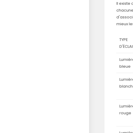
Il exist
chacune 
d'associ
mieux le
TYPE
D'ÉCLA
Lumièr
bleue
Lumièr
blanc
Lumièr
rouge
Lumièr