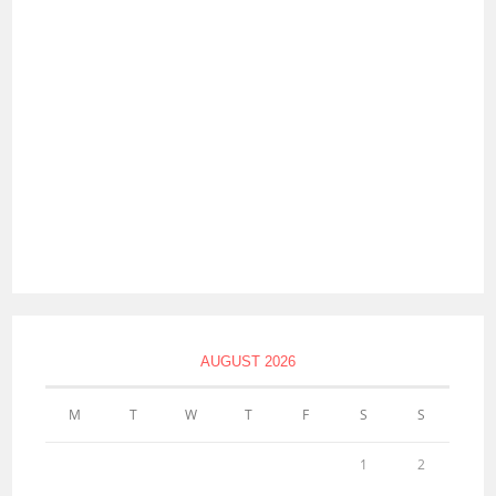
AUGUST 2026
M
T
W
T
F
S
S
1
2